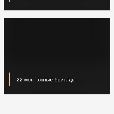
При необходимости наши специалисты произведут
расчет и проектирование возводимых конструкций в
кратчайшие сроки.
22 монтажные бригады
22 опытные монтажные бригады, готовые
реализовывать проектные решения "Нулевого
цикла" в кратчайшие сроки.