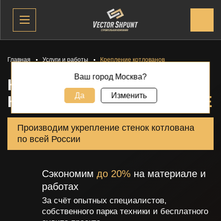
Главная
Услуги и работы
Крепление котлованов
Ваш город Москва?
КРЕПЛЕНИЕ
Да
Изменить
КОТЛОВАНОВ В
МОСКВЕ
Производим укрепление стенок котлована
по всей России
Сэкономим
до 20%
на материале и
работах
За счёт опытных специалистов,
собственного парка
техники и бесплатного