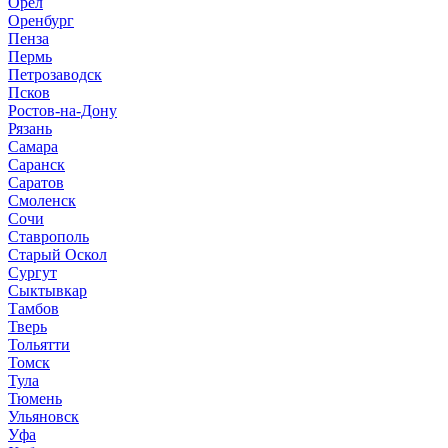
Орел
Оренбург
Пенза
Пермь
Петрозаводск
Псков
Ростов-на-Дону
Рязань
Самара
Саранск
Саратов
Смоленск
Сочи
Ставрополь
Старый Оскол
Сургут
Сыктывкар
Тамбов
Тверь
Тольятти
Томск
Тула
Тюмень
Ульяновск
Уфа