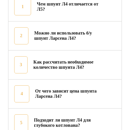
Чем шпунт Л4 отличается от
1
Л5?
Л4 легче и уже, чем Л5. Его рабочая ширина
составляет 400 мм, поэтому на один погонный
Можно ли использовать б/у
2
метр стены требуется примерно 2,5 шпунтины. Л5
шпунт Ларсена Л4?
тяжелее и обладает большей жёсткостью, поэтому
чаще применяется при более высоких нагрузках.
При этом Л4 может быть экономичнее по общему
Как рассчитать необходимое
тоннажу, если его характеристик достаточно по
3
количество шпунта Л4?
расчёту.
От чего зависит цена шпунта
4
Ларсена Л4?
Подходит ли шпунт Л4 для
5
глубокого котлована?