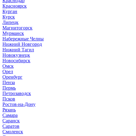
Краснодар
Красноярск
Курган
Курск
Липецк
Магнитогорск
Мурманск
Набережные Челны
Нижний Новгород
Нижний Тагил
Новокузнецк
Новосибирск
Омск
Орел
Оренбург
Пенза
Пермь
Петрозаводск
Псков
Ростов-на-Дону
Рязань
Самара
Саранск
Саратов
Смоленск